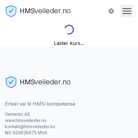
veileder.no
HMS
Laster kurs...
veileder.no
HMS
Enkel vei til HMS-kompetanse
Vemento AS
www.hmsveileder.no
kontakt@hmsveileder.no
NO 929628675 MVA