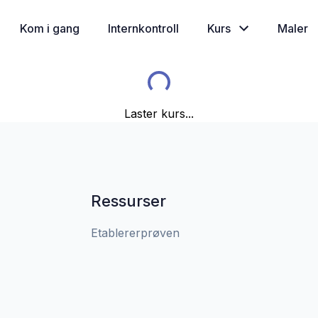
Kom i gang
Internkontroll
Kurs
Maler
Laster kurs...
Ressurser
Etablererprøven