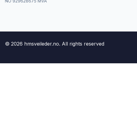
NO 929628675 MVA
©
2026
hmsveileder.no. All rights reserved