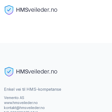
veileder.no
HMS
veileder.no
HMS
Enkel vei til HMS-kompetanse
Vemento AS
www.hmsveileder.no
kontakt@hmsveileder.no