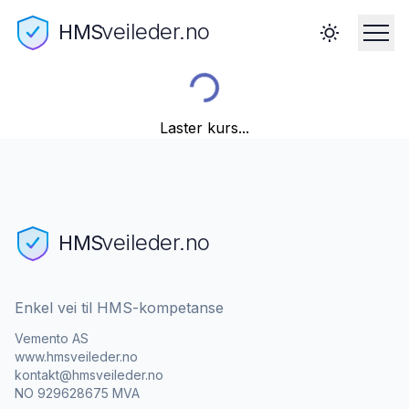
veileder.no
HMS
Laster kurs...
veileder.no
HMS
Enkel vei til HMS-kompetanse
Vemento AS
www.hmsveileder.no
kontakt@hmsveileder.no
NO 929628675 MVA